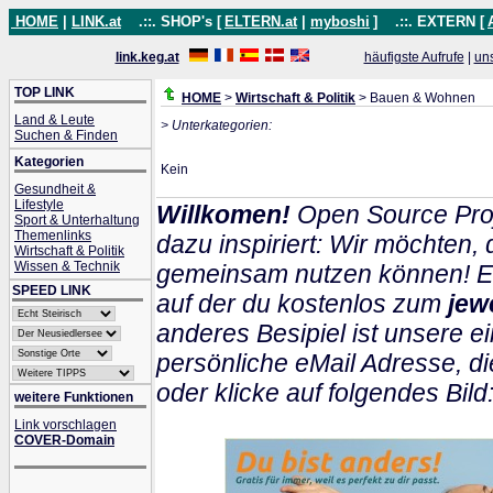
HOME
|
LINK.at
.::. SHOP's [
ELTERN.at
|
myboshi
]
.::. EXTERN [
link.keg.at
häufigste Aufrufe
|
un
TOP LINK
HOME
>
Wirtschaft & Politik
> Bauen & Wohnen
Land & Leute
> Unterkategorien:
Suchen & Finden
Kategorien
Kein
Gesundheit &
Lifestyle
Willkomen!
Open Source Proj
Sport & Unterhaltung
Themenlinks
dazu inspiriert: Wir möchten
Wirtschaft & Politik
Wissen & Technik
gemeinsam nutzen können! Ein
SPEED LINK
auf der du kostenlos zum
jew
anderes Besipiel ist unsere ei
persönliche eMail Adresse, di
oder klicke auf folgendes Bild
weitere Funktionen
Link vorschlagen
COVER-Domain