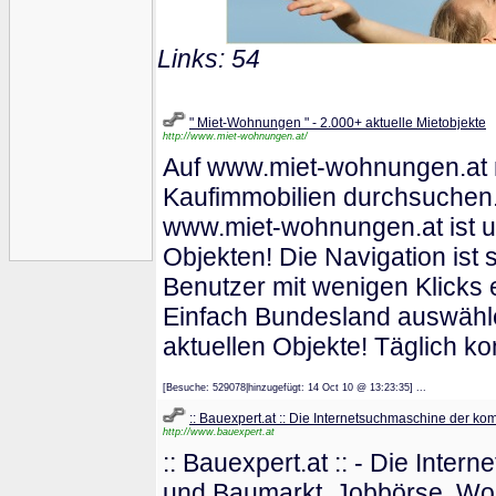
Links: 54
" Miet-Wohnungen " - 2.000+ aktuelle Mietobjekte
http://www.miet-wohnungen.at/
Auf www.miet-wohnungen.at m
Kaufimmobilien durchsuchen.
www.miet-wohnungen.at ist un
Objekten! Die Navigation ist 
Benutzer mit wenigen Klicks 
Einfach Bundesland auswähle
aktuellen Objekte! Täglich 
[Besuche: 529078|hinzugefügt: 14 Oct 10 @ 13:23:35] ...
:: Bauexpert.at :: Die Internetsuchmaschine der ko
http://www.bauexpert.at
:: Bauexpert.at :: - Die Int
und Baumarkt, Jobbörse, Wo