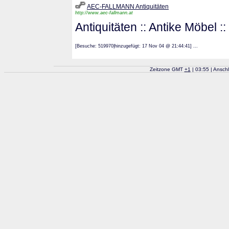
AEC-FALLMANN Antiquitäten
http://www.aec-fallmann.at
Antiquitäten :: Antike Möbel 
[Besuche: 519970|hinzugefügt: 17 Nov 04 @ 21:44:41] ...
Zeitzone GMT
+
1
| 03:55 | Ansch